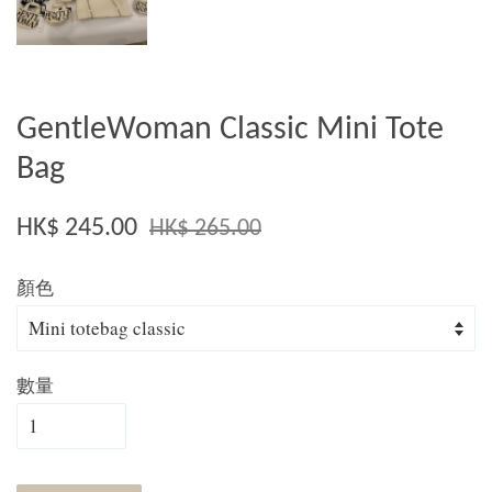
GentleWoman Classic Mini Tote
Bag
HK$ 245.00
HK$ 265.00
顏色
數量