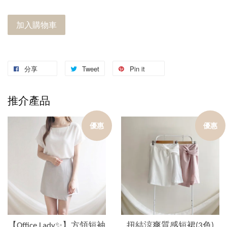
加入購物車
分享
Tweet
Pin it
推介產品
優惠
優惠
【Office Lady✨】方領短袖
扭結涼爽質感短裙(3色)