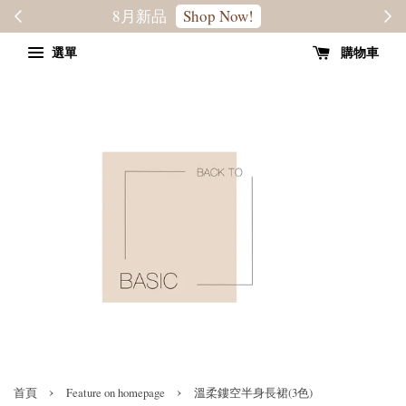
轉季優惠8折
SALE
選單
購物車
›
›
首頁
Feature on homepage
溫柔鏤空半身長裙(3色)