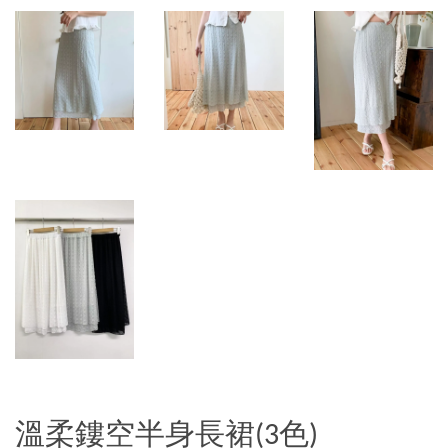
溫柔鏤空半身長裙(3色)