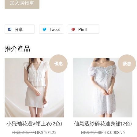
加入購物車
分享
Tweet
Pin it
推介產品
優惠
優惠
小飛袖花邊V領上衣(2色)
仙氣透紗碎花連身裙(2色)
HK$ 215.00
HK$ 204.25
HK$ 325.00
HK$ 308.75