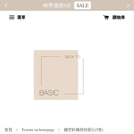
轉季優惠8折
SALE
選單
購物車
›
›
首頁
Feature on homepage
鏤空針織排扣背心(5色)