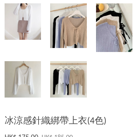
冰涼感針織綁帶上衣(4色)