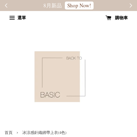
轉季優惠8折
SALE
選單
購物車
›
首頁
冰涼感針織綁帶上衣(4色)