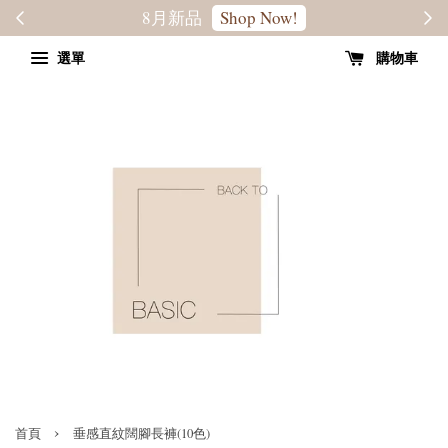
轉季優惠8折
SALE
選單
購物車
›
首頁
垂感直紋闊腳長褲(10色)