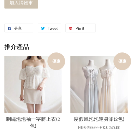
加入購物車
分享
Tweet
Pin it
推介產品
優惠
優惠
刺繡泡泡袖一字膊上衣(2
度假風泡泡連身裙(2色)
色)
HK$ 255.00
HK$ 245.00