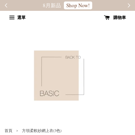
轉季優惠8折
SALE
選單
購物車
›
首頁
方領柔軟紗網上衣(3色)