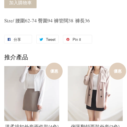
加入購物車
Size/ 腰圍62-74 臀圍94 褲管闊38 褲長36
分享
Tweet
Pin it
推介產品
優惠
優惠