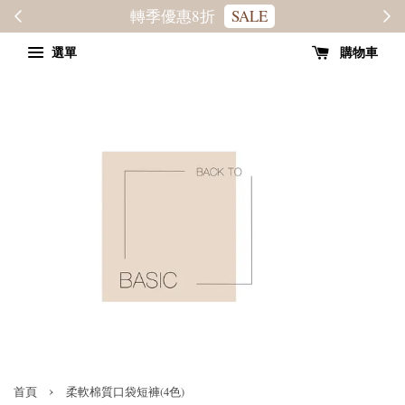
轉季優惠8折
SALE
選單
購物車
›
首頁
柔軟棉質口袋短褲(4色)