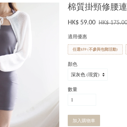
棉質掛頸修腰連身
HK$ 59.00
HK$ 175.0
適用優惠
任選$59 (不參與包郵活動)
顏色
數量
加入購物車