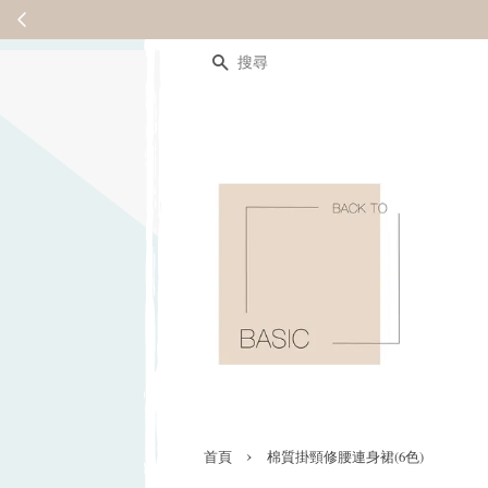
搜尋
›
首頁
棉質掛頸修腰連身裙(6色)