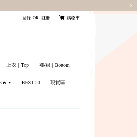
登錄
OR
註冊
購物車
上衣｜Top
褲/裙｜Bottom
E🔥
BEST 50
現貨區