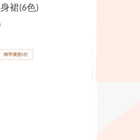
裙(6色)
0
轉季優惠8折