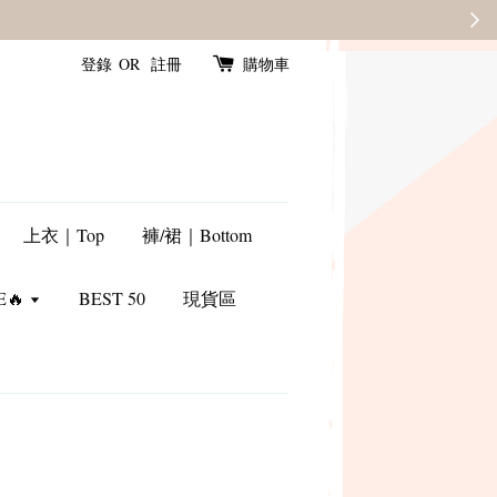
SALE
登錄
OR
註冊
購物車
上衣｜Top
褲/裙｜Bottom
E🔥
BEST 50
現貨區