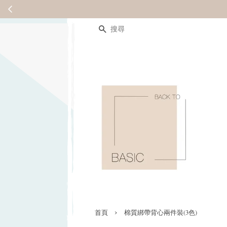
搜尋
›
首頁
棉質綁帶背心兩件裝(3色)