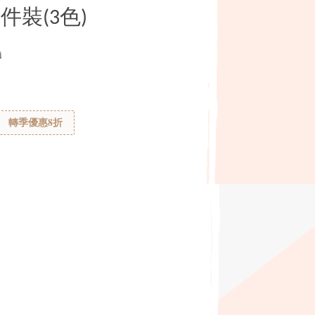
裝(3色)
0
轉季優惠8折