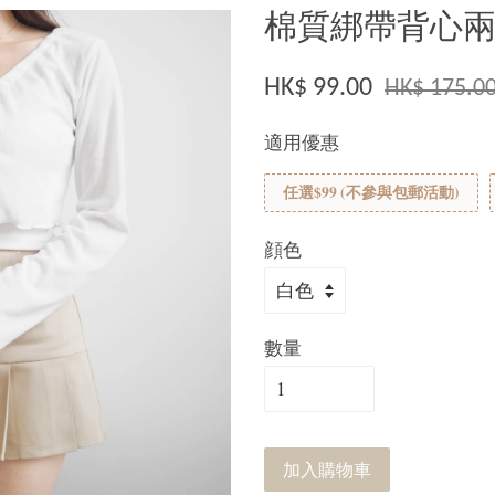
棉質綁帶背心兩件
HK$ 99.00
HK$ 175.0
適用優惠
任選$99 (不參與包郵活動)
顔色
數量
加入購物車