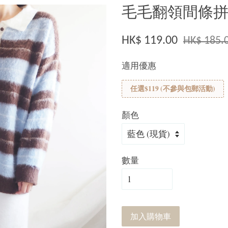
毛毛翻領間條拼色
HK$ 119.00
HK$ 185.
適用優惠
任選$119 (不參與包郵活動)
顏色
數量
加入購物車