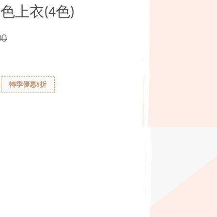
上衣(4色)
00
轉季優惠8折