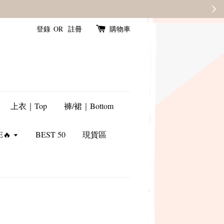
登錄
OR
註冊
購物車
上衣｜Top
褲/裙｜Bottom
E🔥
BEST 50
現貨區