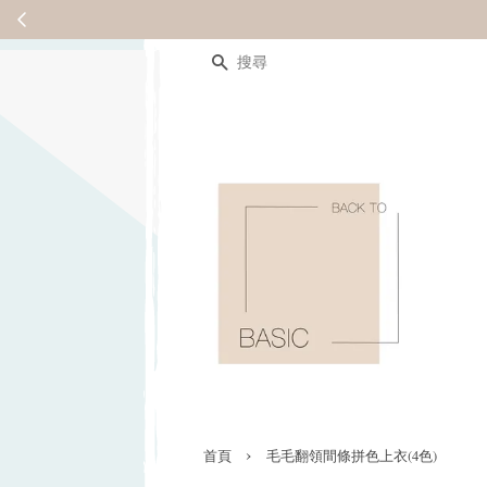
搜尋
›
首頁
毛毛翻領間條拼色上衣(4色)