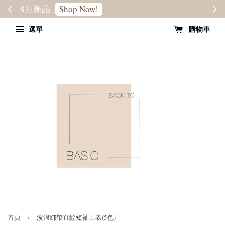
轉季優惠8折
SALE
選單
購物車
›
首頁
波浪綁帶直紋短袖上衣(5色)