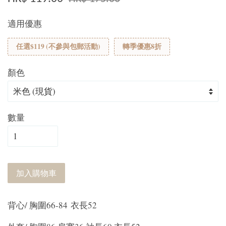
適用優惠
任選$119 (不參與包郵活動)
轉季優惠8折
顏色
數量
加入購物車
背心/ 胸圍66-84 衣長52