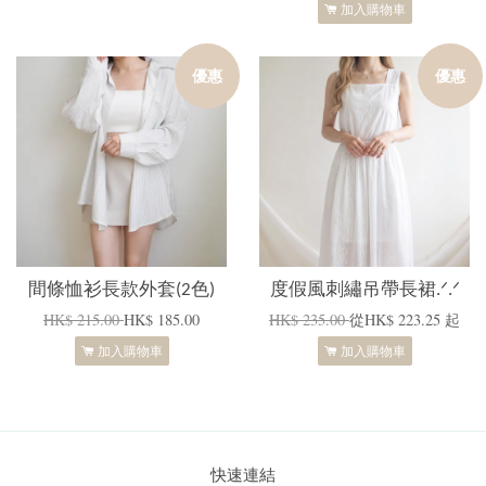
加入購物車
優惠
優惠
間條恤衫長款外套(2色)
度假風刺繡吊帶長裙.ᐟ.ᐟ
HK$ 215.00
HK$ 185.00
HK$ 235.00
從
HK$ 223.25
起
加入購物車
加入購物車
快速連結