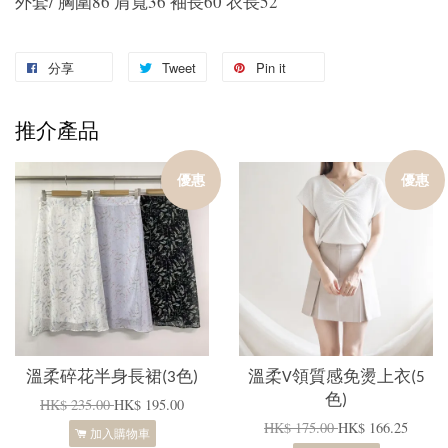
外套/ 胸圍86 肩寬36 袖長60 衣長52
分享
Tweet
Pin it
推介產品
優惠
優惠
溫柔碎花半身長裙(3色)
溫柔V領質感免燙上衣(5
色)
HK$ 235.00
HK$ 195.00
HK$ 175.00
HK$ 166.25
加入購物車