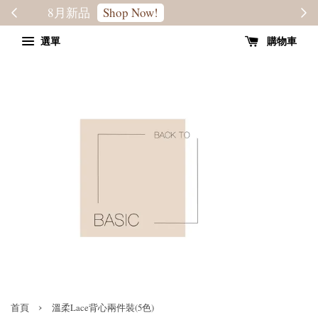
轉季優惠8折
SALE
選單
購物車
›
首頁
溫柔Lace背心兩件裝(5色)