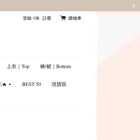
轉季優惠8折
SALE
登錄
OR
註冊
購物車
上衣｜Top
褲/裙｜Bottom
E🔥
BEST 50
現貨區