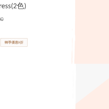
ess(2色)
00
轉季優惠8折