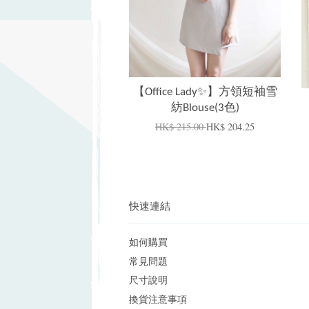
【Office Lady✨】方領短袖雪
紡Blouse(3色)
HK$ 215.00
HK$ 204.25
快速連結
如何購買
常見問題
尺寸說明
換貨注意事項