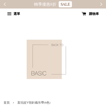
轉季優惠8折
SALE
選單
購物車
›
首頁
直坑紋V領針織吊帶(6色)