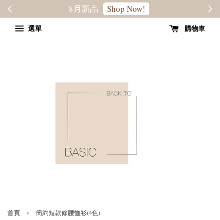
轉季優惠8折
SALE
選單
購物車
›
首頁
簡約短款修腰恤衫(4色)