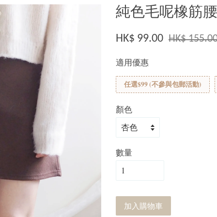
純色毛呢橡筋腰短
HK$ 99.00
HK$ 155.0
適用優惠
任選$99 (不參與包郵活動)
顏色
數量
加入購物車