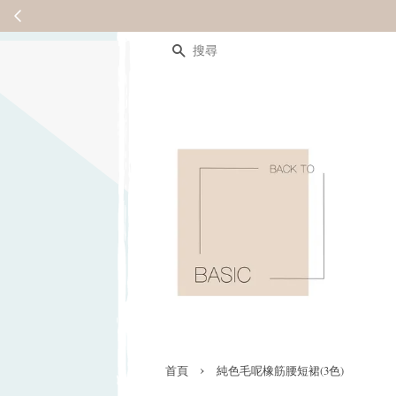
搜尋
›
首頁
純色毛呢橡筋腰短裙(3色)