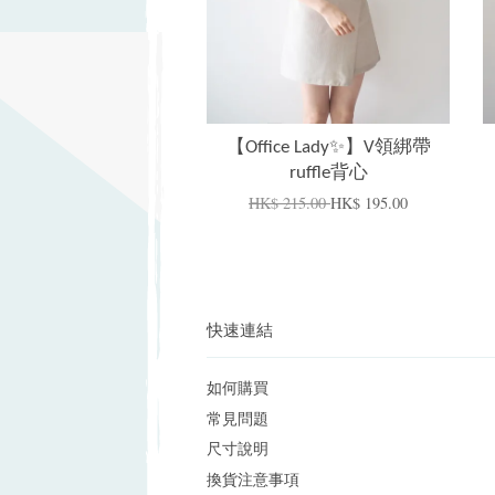
【Office Lady✨】V領綁帶
ruffle背心
HK$ 215.00
HK$ 195.00
快速連結
如何購買
常見問題
尺寸說明
換貨注意事項