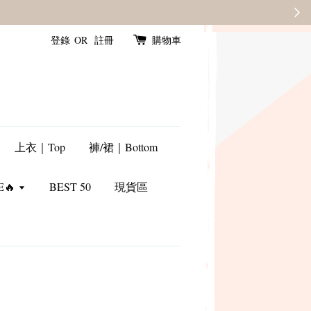
登錄
OR
註冊
購物車
上衣｜Top
褲/裙｜Bottom
E🔥
BEST 50
現貨區