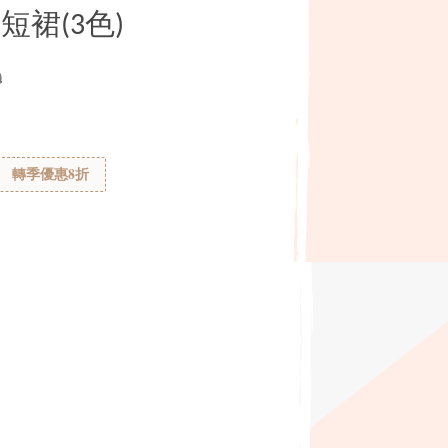
裙(3色)
0
轉季優惠8折