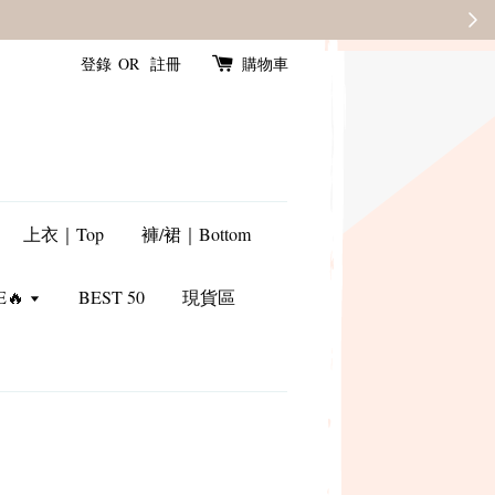
登錄
OR
註冊
購物車
上衣｜Top
褲/裙｜Bottom
E🔥
BEST 50
現貨區