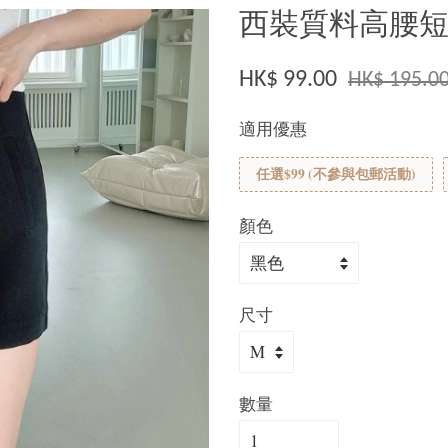
西裝質料高腰短褲
HK$ 99.00
HK$ 195.0
適用優惠
任選$99 (不參與包郵活動)
顏色
尺寸
數量