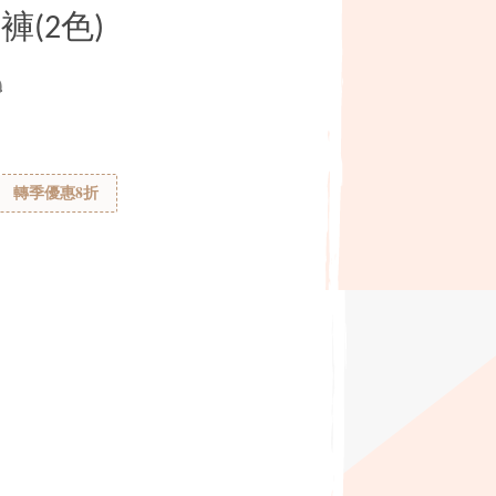
(2色)
0
轉季優惠8折