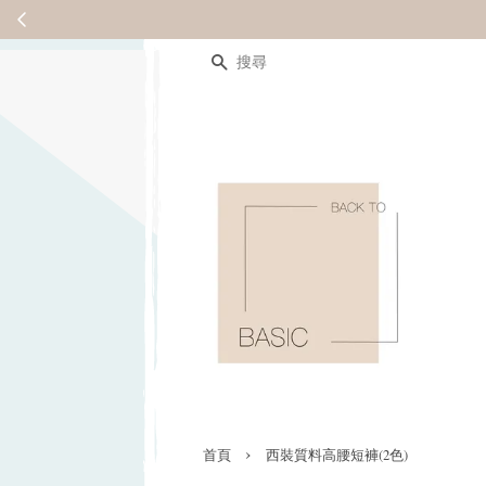
搜尋
›
首頁
西裝質料高腰短褲(2色)