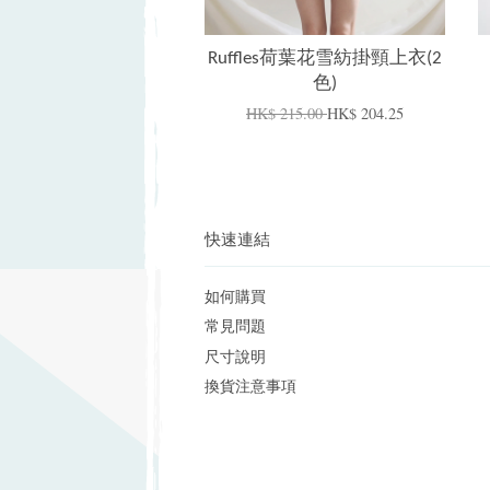
Ruffles荷葉花雪紡掛頸上衣(2
色)
HK$ 215.00
HK$ 204.25
快速連結
如何購買
常見問題
尺寸說明
換貨注意事項