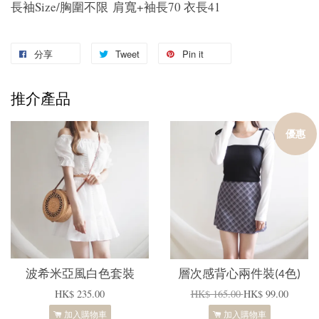
長袖Size/胸圍不限 肩寬+袖長70 衣長41
分享
Tweet
Pin it
推介產品
優惠
波希米亞風白色套裝
層次感背心兩件裝(4色)
HK$ 235.00
HK$ 165.00
HK$ 99.00
加入購物車
加入購物車