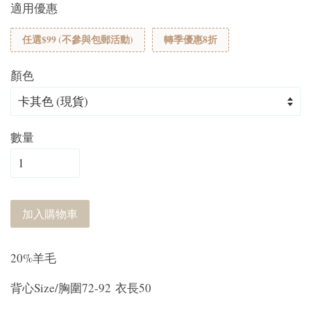
適用優惠
任選$99 (不參與包郵活動)
轉季優惠8折
顏色
數量
加入購物車
20%羊毛
背心Size/胸圍72-92 衣長50