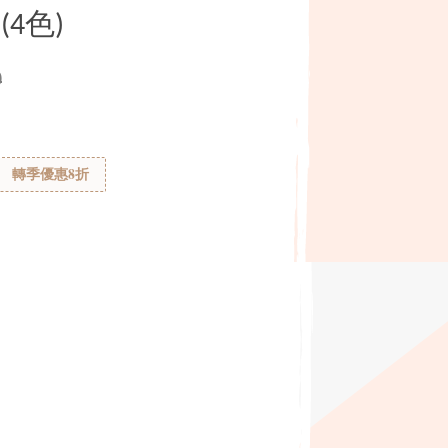
4色)
0
轉季優惠8折