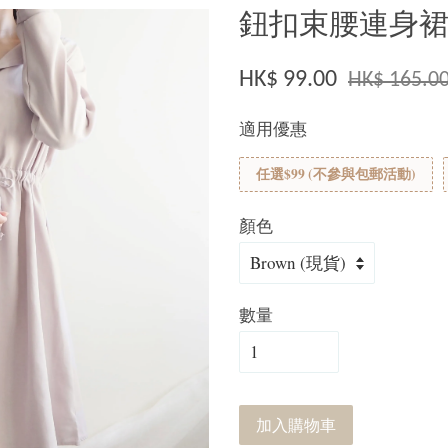
鈕扣束腰連身裙(
HK$ 99.00
HK$ 165.0
適用優惠
任選$99 (不參與包郵活動)
顏色
數量
加入購物車