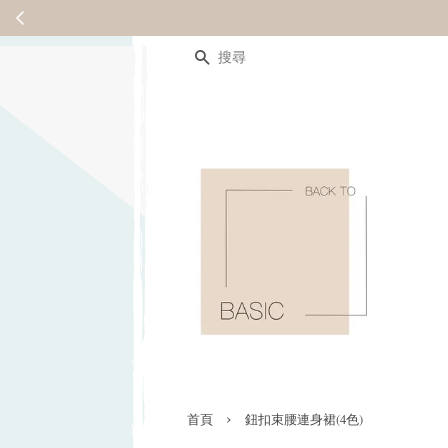
搜尋
›
首頁
鈕扣束腰連身裙(4色)