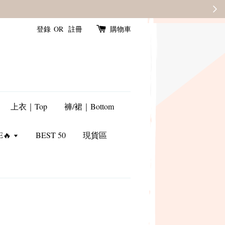
登錄
OR
註冊
購物車
上衣｜Top
褲/裙｜Bottom
E🔥
BEST 50
現貨區