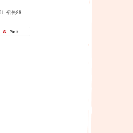
61 裙長88
Pin it