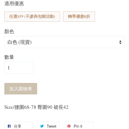
適用優惠
任選$59 (不參與包郵活動)
轉季優惠8折
顏色
數量
加入購物車
Size/腰圍68-78 臀圍90 裙長42
分享
Tweet
Pin it