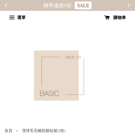
轉季優惠8折
SALE
選單
購物車
›
首頁
雪球毛毛橡筋腰短裙(2色)