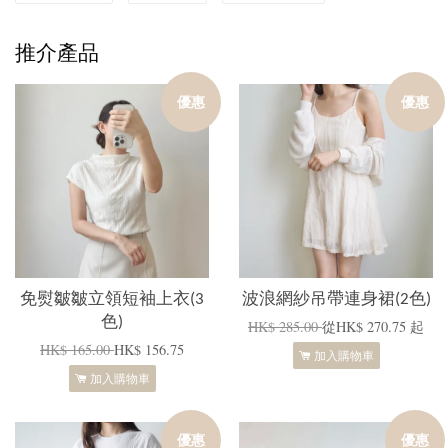
推介產品
優惠
優惠
免熨皺皺立領短袖上衣(3
波浪網紗吊帶連身裙(2色)
色)
HK$ 285.00
從
HK$ 270.75
起
HK$ 165.00
HK$ 156.75
加入購物車
加入購物車
優惠
優惠