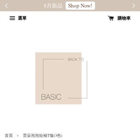
轉季優惠8折
SALE
選單
購物車
›
首頁
雲朵泡泡短袖T恤(3色)