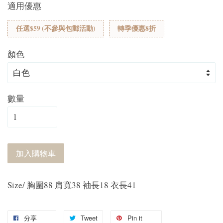
適用優惠
任選$59 (不參與包郵活動)
轉季優惠8折
顏色
數量
加入購物車
Size/ 胸圍88 肩寬38 袖長18 衣長41
分享
Tweet
Pin it