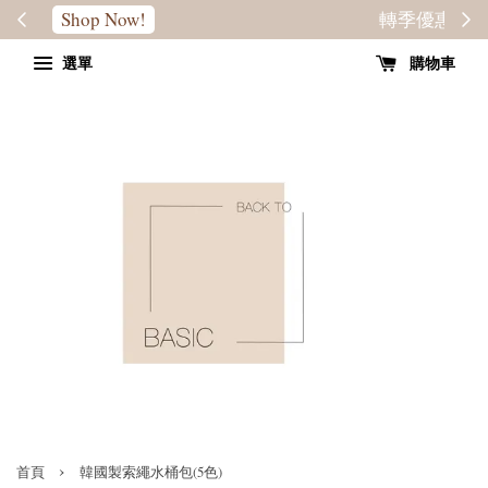
轉季優惠8折
SALE
選單
購物車
›
首頁
韓國製索繩水桶包(5色)