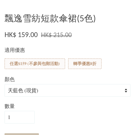
飄逸雪紡短款傘裙(5色)
HK$ 159.00
HK$ 215.00
適用優惠
任選$159 (不參與包郵活動)
轉季優惠8折
顏色
數量