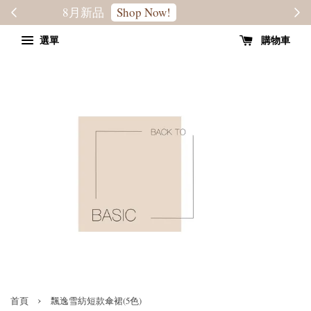
轉季優惠8折
SALE
選單
購物車
›
首頁
飄逸雪紡短款傘裙(5色)