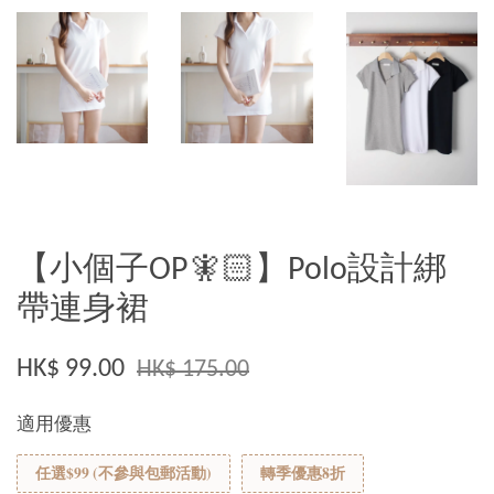
【小個子OP🧚🏻】Polo設計綁
帶連身裙
HK$ 99.00
HK$ 175.00
適用優惠
任選$99 (不參與包郵活動)
轉季優惠8折