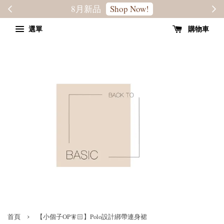
轉季優惠8折
SALE
選單
購物車
›
首頁
【小個子OP🧚🏻】Polo設計綁帶連身裙