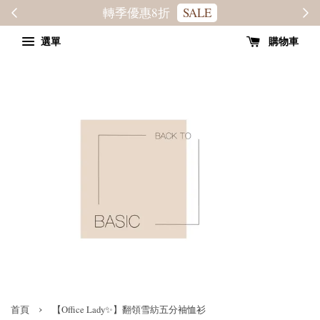
轉季優惠8折
SALE
選單
購物車
›
首頁
【Office Lady✨】翻領雪紡五分袖恤衫