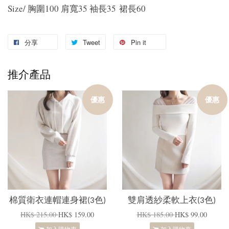
Size/ 胸圍100 肩寬35 袖長35 裙長60
分享
Tweet
Pin it
推介產品
優惠
優惠
棉質衛衣連帽連身裙(3色)
雙肩透紗柔軟上衣(3色)
HK$ 215.00
HK$ 159.00
HK$ 185.00
HK$ 99.00
加入購物車
加入購物車