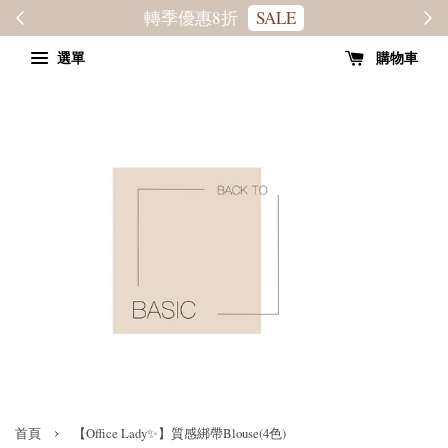
轉季優惠8折
SALE
選單
購物車
›
首頁
【Office Lady✨】質感綁帶Blouse(4色)