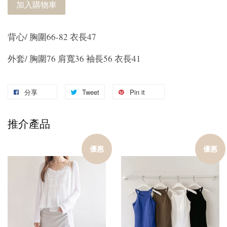
加入購物車
背心/ 胸圍66-82 衣長47
外套/ 胸圍76 肩寬36 袖長56 衣長41
分享
Tweet
Pin it
推介產品
優惠
優惠