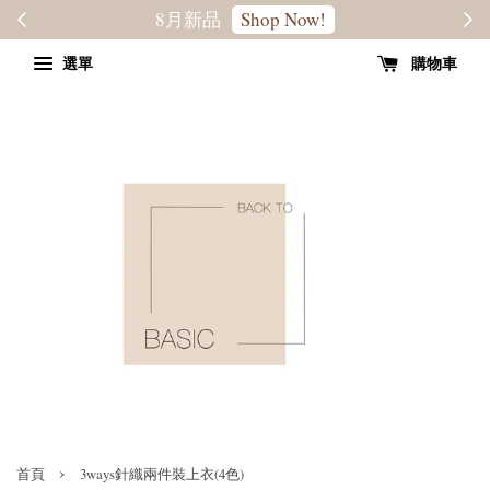
轉季優惠8折
SALE
選單
購物車
›
首頁
3ways針織兩件裝上衣(4色)