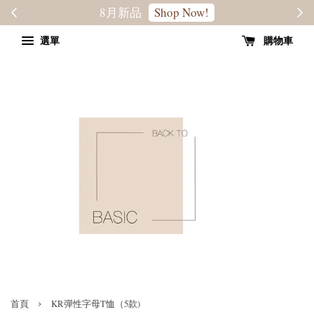
轉季優惠8折
SALE
選單
購物車
›
首頁
KR彈性字母T恤（5款)