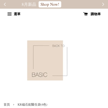
轉季優惠8折
SALE
選單
購物車
›
首頁
KR磁石釦醫生袋(4色)