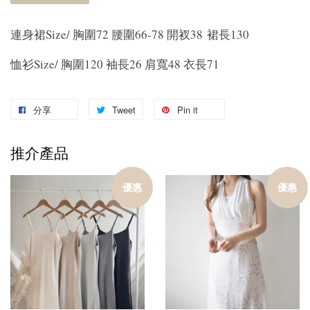
連身裙Size/ 胸圍72 腰圍66-78 開衩38 裙長130
恤衫Size/ 胸圍120 袖長26 肩寬48 衣長71
分享
Tweet
Pin it
推介產品
優惠
優惠