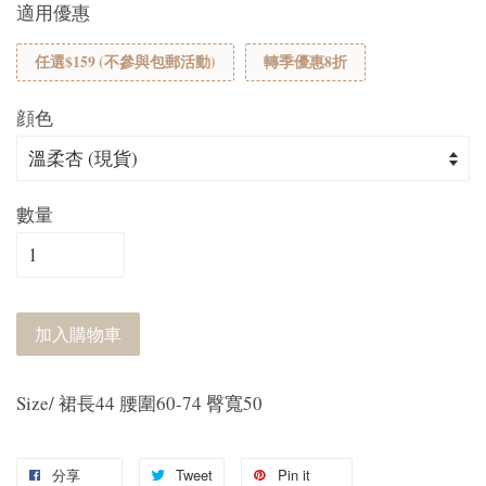
適用優惠
任選$159 (不參與包郵活動)
轉季優惠8折
顔色
數量
加入購物車
Size/ 裙長44 腰圍60-74 臀寬50
分享
Tweet
Pin it