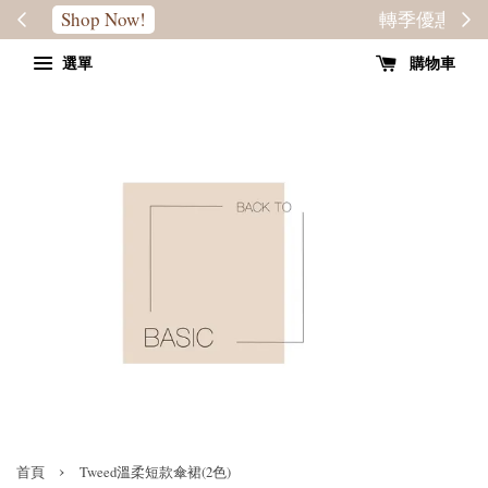
轉季優惠8折
SALE
選單
購物車
›
首頁
Tweed溫柔短款傘裙(2色)