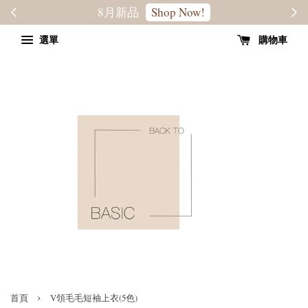
轉季優惠8折
SALE
選單
購物車
›
首頁
V領毛毛短袖上衣(5色)