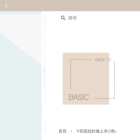
搜尋
›
首頁
V領直紋針織上衣(2色)