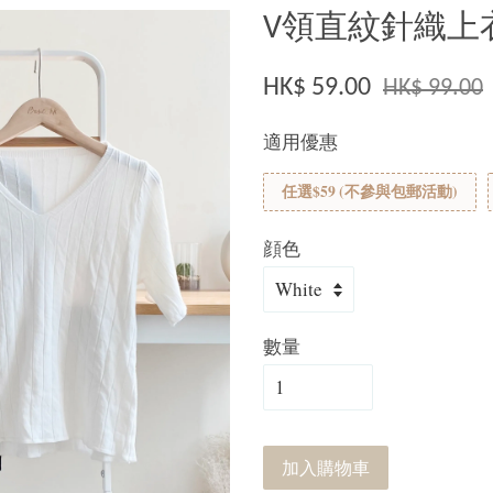
V領直紋針織上衣
HK$ 59.00
HK$ 99.00
適用優惠
任選$59 (不參與包郵活動)
顔色
數量
加入購物車