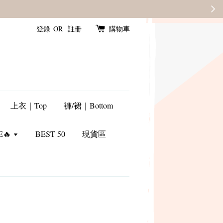
登錄
OR
註冊
購物車
上衣｜Top
褲/裙｜Bottom
E🔥
BEST 50
現貨區